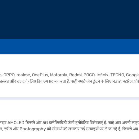
o, OPPO, realme, OnePlus, Motorola, Redmi, POCO, Infinix, TECNO, Google और 50+ प्रम
 और बजट के लिए विकल्प प्रदान करता है. सही स्मार्टफोन ढूंढने के लिए Ram, स्टोरेज, प्रोसे
तान अवधि और लाभों के साथ बजाज फाइनेंस पार्टनर स्टोर से अपना पसंदीदा मोबाइल फोन खरीदें.
नदार AMOLED डिस्प्ले और 5G कनेक्टिविटी जैसी इनोवेटिव विशेषताएं हैं. चाहे आप अपनी लाइफस्
िज़ाइन, स्पीड और Photography की सीमाओं को लगातार नई ऊंचाइयों पर ले जा रहे हैं, जिससे 