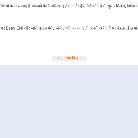
ेशियो के साथ आए हैं. आपको बैटरी ऑप्टिमाइज़ेशन और हीट मैनेजमेंट में भी सुधार मिलेगा, विशेष
 पर Easy EMI और ज़ीरो डाउन पेमेंट जैसे लाभों का आनंद लें. अपनी खरीदारी पर बेहतर डील पान
अधिक दिखाएं
है. अत्याधुनिक विशेषताओं वाले प्रीमियम मॉडल से लेकर मजबूत परफॉर्मेंस वाले किफायती फोन तक, आ
दार इकोसिस्टम.
 AMOLED स्क्रीन के लिए जाने जाते हैं. फ्लैगशिप मॉडल से लेकर Galaxy M और A जैसी मिड-
मरा परफॉर्मेंस के लिए पसंद किए जाते हैं. ये फोन स्मूथ यूज़र एक्सपीरियंस और Google से सी
े साथ स्मार्टफोन डिज़ाइन को नए सिरे से परिभाषित कर रहे हैं. कोर परफॉर्मेंस और यूनीक विजुअल
रदान करते हैं. अपनी स्पीड, क्लीन इंटरफेस और फास्ट चार्जिंग के लिए जाने जाना वाला ये फोन उन 