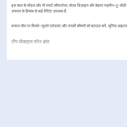
इस साल के मॉडल और भी स्मार्ट सॉफ्टवेयर, बोल्ड डिज़ाइन और बेहतर स्क्रीन-टू-बॉडी र
ज़रूरत के हिसाब से कई वेरिएंट उपलब्ध हैं.
बजाज मॉल पर मिलते-जुलते प्रोडक्ट और उनकी कीमतों को ब्राउज़ करें. चुनिंदा आइटम
टॉप मोबाइल फोन ब्रांड
भारत की स्मार्टफोन मार्केट, हर तरह की प्राइस रेंज विकल्पों के साथ तेजी से बढ़ रही 
अलग विशेषता होती है, चाहे वह Samsung की डिस्प्ले क्वालिटी हो या Apple का शान
• Samsung मोबाइल:
Samsung मोबाइल
अपने स्लीक डिज़ाइन, पावरफुल कैमरा और
• Google Pixel:
Google Pixel
फोन अपने क्लीन Android इंटरफेस और बेहतरीन कै
• Nothing mobiles:
Nothing mobiles
अपने ट्रांसपेरेंट लुक और क्लीन UI क
• OnePlus मोबाइल:
OnePlus मोबाइल
आकर्षक कीमत पर फ्लैगशिप-लेवल परफॉर्मेंस प्