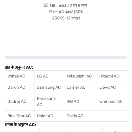
ब्रांड के अनुसार AC:
Voltas AC
LG AC
Mitsubishi AC
Hitachi AC
Daikin AC
Samsung AC
Carrier AC
Lloyd AC
Panasonic
Godrej AC
IFB AC
Whirlpool AC
AC
Blue Star AC
Haier AC
Onida AC
क्षमता के अनुसार AC: