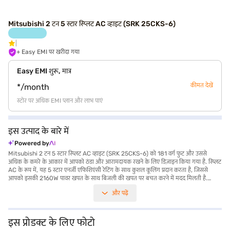
Mitsubishi 2 टन 5 स्टार स्प्लिट AC व्हाइट (SRK 25CKS-6)
+ Easy EMI पर खरीदा गया
Easy EMI शुरू, मात्र
कीमत देखें
*/month
स्टोर पर अधिक EMI प्लान और लाभ पाएं
इस उत्पाद के बारे में
Powered by
Mitsubishi 2 टन 5 स्टार स्प्लिट AC व्हाइट (SRK 25CKS-6) को 181 वर्ग फुट और उससे
अधिक के कमरे के आकार में आपको ठंडा और आरामदायक रखने के लिए डिज़ाइन किया गया है. स्प्लिट
AC के रूप में, यह 5 स्टार एनर्जी एफिशिएंसी रेटिंग के साथ कुशल कूलिंग प्रदान करता है, जिससे
आपको इसकी 2160W पावर खपत के साथ बिजली की खपत पर बचत करने में मदद मिलती है.
लेकिन इसमें डस्ट फिल्टर नहीं है, लेकिन यह AC यूनिट विश्वसनीय प्रदर्शन प्रदान करने के लिए बनाई गई
और पढ़ें
है. इनडोर यूनिट का आकार 109.8 x 31.8 x 24.8 सेमी है, जबकि आउटडोर यूनिट का माप 65.1 x
64 x 29 सेमी है. यह इस प्रोडक्ट पर 1 वर्ष की निर्माता वारंटी और कंप्रेसर पर 5 वर्ष की वारंटी के साथ
आता है, जिससे मन की शांति सुनिश्चित होती है. यह Mitsubishi AC उन लोगों के लिए एक बेहतरीन
विकल्प है जो परफॉर्मेंस और टिकाऊपन का मिश्रण चाहते हैं. खरीदारी करने के लिए बजाज फाइनेंस पर
इस प्रोडक्ट के लिए फोटो
विकल्पों के बारे में जानें या पार्टनर स्टोर पर जाएं और Easy EMIs का लाभ उठाएं.