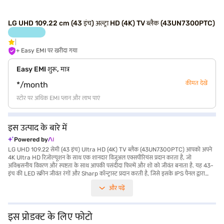
LG UHD 109.22 cm (43 इंच) अल्ट्रा HD (4K) TV ब्लैक (43UN7300PTC)
+ Easy EMI पर खरीदा गया
Easy EMI शुरू, मात्र
कीमत देखें
*/month
स्टोर पर अधिक EMI प्लान और लाभ पाएं
इस उत्पाद के बारे में
Powered by
LG UHD 109.22 सेमी (43 इंच) Ultra HD (4K) TV ब्लैक (43UN7300PTC) आपको अपने
4K Ultra HD रिज़ोल्यूशन के साथ एक शानदार विजुअल एक्सपीरियंस प्रदान करता है, जो
अविश्वसनीय विवरण और स्पष्टता के साथ आपकी पसंदीदा फिल्में और शो को जीवंत बनाता है. यह 43-
इंच की LED स्क्रीन जीवंत रंगों और Sharp कॉन्ट्रास्ट प्रदान करती है, जिसे इसके IPS पैनल द्वारा
विस्तृत व्यूइंग एंगल के लिए बेहतर बनाया गया है. LG UHD TV एक स्मार्ट TV है, जो वेब OS द्वारा
और पढ़ें
संचालित है, जिससे आपको स्ट्रीमिंग ऐप्स और ऑनलाइन कंटेंट की दुनिया का एक्सेस मिलता है. इसका
2.2 चैनल स्पीकर सिस्टम विजुअल के साथ-साथ इमर्सिव ऑडियो भी प्रदान करता है. ब्लैक LED कलर
आपके लिविंग रूम में स्लीक और मॉडर्न टच जोड़ता है. जो लोग घर पर बेहतरीन मनोरंजन की सराहना
करते हैं, उनके लिए डिज़ाइन किया गया यह LG 4K TV एक प्रीमियम व्यूइंग एक्सपीरियंस प्रदान करता
इस प्रोडक्ट के लिए फोटो
है. एक HDMI पोर्ट उपलब्ध होने के साथ, आप अपने विभिन्न डिवाइस को आसानी से कनेक्ट कर सकते