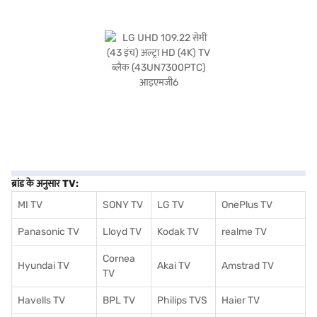
ब्रांड के अनुसार TV:
MI TV
SONY TV
LG TV
OnePlus TV
Panasonic TV
Lloyd TV
Kodak TV
realme TV
Cornea
Hyundai TV
Akai TV
Amstrad TV
TV
Havells TV
BPL TV
Philips TVS
Haier TV