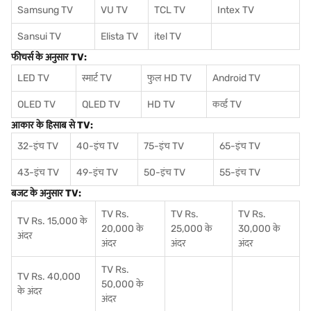
Samsung TV
VU TV
TCL TV
I
ntex TV
Sansui TV
Elista TV
itel TV
फीचर्स के अनुसार TV:
LED TV
स्मार्ट TV
फुल HD TV
Android TV
OLED TV
QLED TV
HD TV
कर्व्ड TV
आकार के हिसाब से TV:
32-इंच TV
40-इंच TV
75-इंच TV
65-इंच TV
43-इंच TV
49-इंच TV
50-इंच TV
55-इंच TV
बजट के अनुसार TV:
TV Rs.
TV Rs.
TV Rs.
TV Rs. 15,000 के
20,000 के
25,000 के
30,000 के
अंदर
अंदर
अंदर
अंदर
TV Rs.
TV Rs. 40,000
50,000 के
के अंदर
अंदर