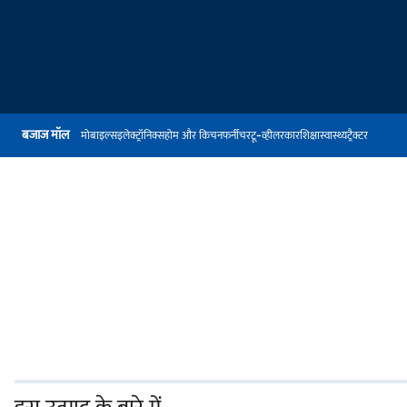
बजाज मॉल
मोबाइल्स
इलेक्ट्रॉनिक्स
होम और किचन
फर्नीचर
टू-व्हीलर
कार
शिक्षा
स्वास्थ्य
ट्रैक्टर