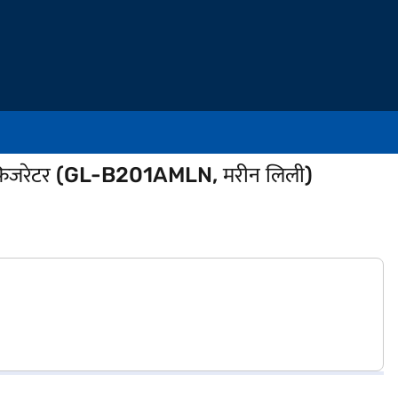
रेफ्रिजरेटर (GL-B201AMLN, मरीन लिली)