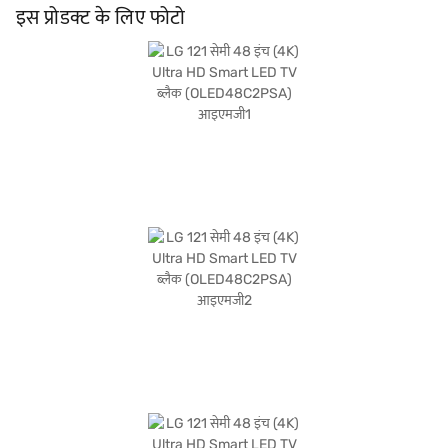
विकल्प हैं. इस LG OLED TV में बिल्ट-इन वाई-फाई भी है, जिससे आप अपने पसंदीदा कंटेंट को
इस प्रोडक्ट के लिए फोटो
आसानी से स्ट्रीम कर सकते हैं. जो लोग पिक्चर क्वॉलिटी और स्मार्ट फंक्शनालिटी चाहते हैं, उनके लिए
डिज़ाइन किया गया यह प्रीमियम TV किसी भी होम एंटरटेनमेंट सेटअप के लिए बेहतरीन है. पैकेज में
LED TV, रिमोट कंट्रोल, ई-मैन्युअल और वारंटी कार्ड शामिल हैं. LG 48 इंच OLED TV वारंटी पैनल
के लिए 1 वर्ष और पावर सप्लाई बोर्ड, एडाप्टर या मेन बोर्ड के लिए 6 महीने कवर करती है. स्टैंडबाय मोड
में 0.5W से कम बिजली की खपत के साथ, यह ऊर्जा-कुशल भी है. खरीदारी करने के लिए बजाज
फाइनेंस पर विकल्पों के बारे में जानें या पार्टनर स्टोर पर जाएं और Easy EMIs का लाभ उठाएं.