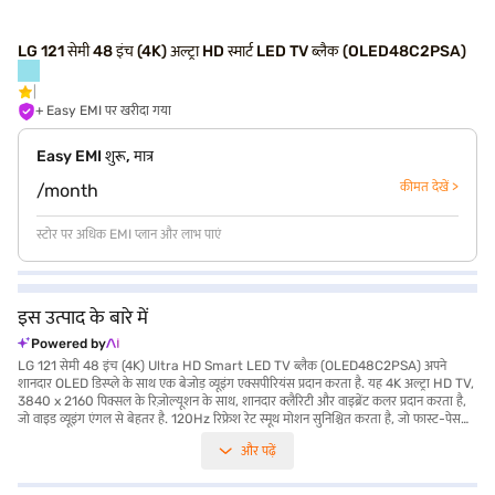
LG 121 सेमी 48 इंच (4K) अल्ट्रा HD स्मार्ट LED TV ब्लैक (OLED48C2PSA)
+ Easy EMI पर खरीदा गया
Easy EMI शुरू, मात्र
कीमत देखें >
/month
स्टोर पर अधिक EMI प्लान और लाभ पाएं
इस उत्पाद के बारे में
Powered by
LG 121 सेमी 48 इंच (4K) Ultra HD Smart LED TV ब्लैक (OLED48C2PSA) अपने
शानदार OLED डिस्प्ले के साथ एक बेजोड़ व्यूइंग एक्सपीरियंस प्रदान करता है. यह 4K अल्ट्रा HD TV,
3840 x 2160 पिक्सल के रिज़ोल्यूशन के साथ, शानदार क्लैरिटी और वाइब्रेंट कलर प्रदान करता है,
जो वाइड व्यूइंग एंगल से बेहतर है. 120Hz रिफ्रेश रेट स्मूथ मोशन सुनिश्चित करता है, जो फास्ट-पेस
एक्शन सीन और गेमिंग के लिए परफेक्ट है. वेब OS से सुसज्जित, यह स्मार्ट TV मनोरंजन की दुनिया
और पढ़ें
तक निर्बाध एक्सेस प्रदान करता है. 40W स्पीकर आउटपुट, जो 2.2 Ch डाउन-फाइरिंग स्पीकर
सिस्टम के माध्यम से चलता है, जो इमर्सिव ऑडियो प्रदान करता है और विजुअल्स को कॉम्प्लीमेंट करता
है. चार HDMI पोर्ट और तीन USB पोर्ट के साथ, आपके पास अपने डिवाइस के लिए पर्याप्त कनेक्टिविटी