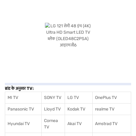
ब्रांड के अनुसार TV:
MI TV
SONY TV
LG TV
OnePlus TV
Panasonic TV
Lloyd TV
Kodak TV
realme TV
Cornea
Hyundai TV
Akai TV
Amstrad TV
TV