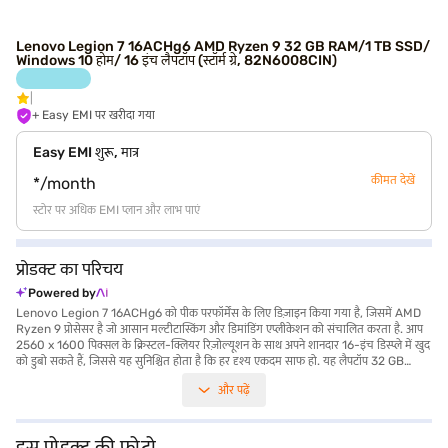
Lenovo Legion 7 16ACHg6 AMD Ryzen 9 32 GB RAM/1 TB SSD/
Windows 10 होम/ 16 इंच लैपटॉप (स्टॉर्म ग्रे, 82N6008CIN)
+ Easy EMI पर खरीदा गया
Easy EMI शुरू, मात्र
कीमत देखें
*/month
स्टोर पर अधिक EMI प्लान और लाभ पाएं
प्रोडक्ट का परिचय
Powered by
Lenovo Legion 7 16ACHg6 को पीक परफॉर्मेंस के लिए डिज़ाइन किया गया है, जिसमें AMD
Ryzen 9 प्रोसेसर है जो आसान मल्टीटास्किंग और डिमांडिंग एप्लीकेशन को संचालित करता है. आप
2560 x 1600 पिक्सल के क्रिस्टल-क्लियर रिज़ोल्यूशन के साथ अपने शानदार 16-इंच डिस्प्ले में खुद
को डुबो सकते हैं, जिससे यह सुनिश्चित होता है कि हर दृश्य एकदम साफ हो. यह लैपटॉप 32 GB
DDR4 RAM और लाइटनिंग-फास्ट 1 TB SSD से लैस है, जो आपके फाइल और गेम के लिए पर्याप्त
और पढ़ें
स्टोरेज और तेज़ एक्सेस प्रदान करता है. Windows 10 होम के साथ पहले से इंस्टॉल, यह लैपटॉप
बॉक्स से बाहर यूज़र-फ्रेंडली अनुभव प्रदान करता है. स्लीक स्टॉर्म ग्रे फिनिश में मशहूर, Lenovo
Legion 7 16ACHg6 में पावर और स्टाइल शामिल हैं, जिससे यह गेमर्स, कंटेंट क्रिएटर्स और
प्रोफेशनल दोनों के लिए आदर्श है. जो लोग परफॉर्मेंस और एस्थेटिक्स में सर्वश्रेष्ठ चाहते हैं, उनके लिए
इस प्रोडक्ट की फोटो