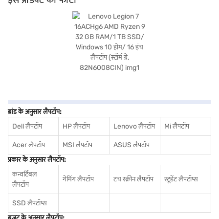
डिज़ाइन किया गया यह हाई-एंड लैपटॉप असाधारण स्पीड और रिस्पॉन्स प्रदान करता है. खरीदारी करने
के लिए बजाज फाइनेंस पर विकल्पों के बारे में जानें या पार्टनर स्टोर पर जाएं और Easy EMIs का लाभ
उठाएं.
ब्रांड के अनुसार लैपटॉप:
Dell लैपटॉप
HP लैपटॉप
Lenovo लैपटॉप
Mi लैपटॉप
Acer लैपटॉप
MSI लैपटॉप
ASUS लैपटॉप
प्रकार के अनुसार लैपटॉप:
कन्वर्टिबल
गेमिंग लैपटॉप
टच स्क्रीन लैपटॉप
स्टूडेंट लैपटॉप्स
लैपटॉप
SSD लैपटॉप्स
बजट के अनुसार लैपटॉप: