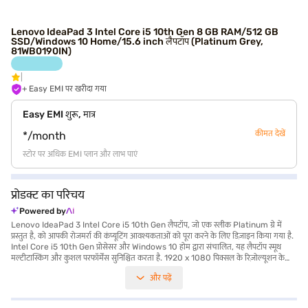
Lenovo IdeaPad 3 Intel Core i5 10th Gen 8 GB RAM/512 GB
SSD/Windows 10 Home/15.6 inch लैपटॉप (Platinum Grey,
81WB0190IN)
+ Easy EMI पर खरीदा गया
Easy EMI शुरू, मात्र
कीमत देखें
*/month
स्टोर पर अधिक EMI प्लान और लाभ पाएं
प्रोडक्ट का परिचय
Powered by
Lenovo IdeaPad 3 Intel Core i5 10th Gen लैपटॉप, जो एक स्लीक Platinum ग्रे में
प्रस्तुत है, को आपकी रोजमर्रा की कंप्यूटिंग आवश्यकताओं को पूरा करने के लिए डिज़ाइन किया गया है.
Intel Core i5 10th Gen प्रोसेसर और Windows 10 होम द्वारा संचालित, यह लैपटॉप स्मूथ
मल्टीटास्किंग और कुशल परफॉर्मेंस सुनिश्चित करता है. 1920 x 1080 पिक्सल के रिज़ोल्यूशन के
साथ 15.6-inch डिस्प्ले क्रिस्प और क्लियर विजुअल प्रदान करती है, जिससे आपका व्यूइंग
और पढ़ें
एक्सपीरियंस बेहतर होता है. यह 8 GB RAM और 512 GB SSD के साथ आता है, जो आपके
फाइलों और एप्लीकेशन को पर्याप्त स्टोरेज और तेज़ एक्सेस प्रदान करता है. 1.2 KG या उससे कम वज़न
वाला, यह लाइटवेट लैपटॉप on-the-go उपयोग के लिए आदर्श है. Lenovo IdeaPad 3 छात्रों,