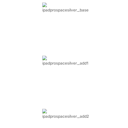
एडवांस्ड कैमरा सिस्टम में 12MP वाइड कैमरा, 4K प्रोरेस वीडियो रिकॉर्डिंग और स्मूथ वीडियो कॉल के
लिए 12MP सेंटर स्टेज फ्रंट कैमरा शामिल हैं. चार स्पीकर और स्टूडियो-क्वॉलिटी माइक्रोफोन इमर्सिव
ऑडियो प्रदान करते हैं. कनेक्टिविटी को Wi-Fi 7, ब्लूटूथ 6 और थ्रेड सपोर्ट के साथ बेहतर किया जाता
है, जिससे तेज़ और अधिक विश्वसनीय परफॉर्मेंस सुनिश्चित होती है. रीसाइकल्ड मटेरियल्स से बना,
iPad Pro अत्याधुनिक इनोवेशन के साथ सस्टेनेबिलिटी को मिलाता है.