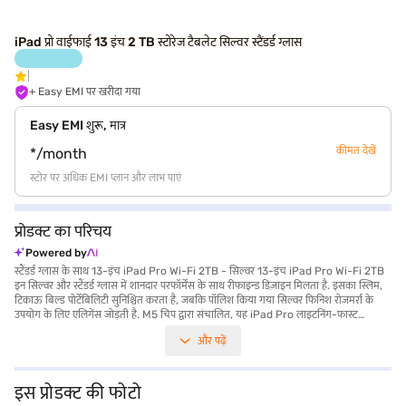
iPad प्रो वाईफाई 13 इंच 2 TB स्टोरेज टैबलेट सिल्वर स्टैंडर्ड ग्लास
+ Easy EMI पर खरीदा गया
Easy EMI शुरू, मात्र
कीमत देखें
*/month
स्टोर पर अधिक EMI प्लान और लाभ पाएं
प्रोडक्ट का परिचय
Powered by
स्टैंडर्ड ग्लास के साथ 13-इंच iPad Pro Wi-Fi 2TB - सिल्वर 13-इंच iPad Pro Wi-Fi 2TB
इन सिल्वर और स्टैंडर्ड ग्लास में शानदार परफॉर्मेंस के साथ रीफाइन्ड डिज़ाइन मिलता है. इसका स्लिम,
टिकाऊ बिल्ड पोर्टेबिलिटी सुनिश्चित करता है, जबकि पॉलिश किया गया सिल्वर फिनिश रोजमर्रा के
उपयोग के लिए एलिगेंस जोड़ती है. M5 चिप द्वारा संचालित, यह iPad Pro लाइटनिंग-फास्ट
परफॉर्मेंस और दक्षता प्रदान करता है, डिमांडिंग वर्कफ्लो, क्रिएटिव प्रोजेक्ट और मल्टीटास्किंग को
और पढ़ें
आसानी से संभालता है. tandem OLED टेक्नोलॉजी के साथ अल्ट्रा रेटिना XDR डिस्प्ले 1,600
निट्स तक उच्च HDR ब्राइटनेस, सटीक कंट्रास्ट और जीवंत, जीवंत दृश्यों के लिए प्रमोशन एडैप्टिव रिफ्रेश
रेट प्रदान करता है. लगभग 30 मिनट में 50 प्रतिशत तक तेज़ चार्जिंग के साथ पूरे दिन बैटरी लाइफ का
आनंद लें. प्रोफेशनल विशेषताओं में Apple Pencil Pro, Magic कीबोर्ड और Pro-लेवल ऐप के
इस प्रोडक्ट की फोटो
साथ अनुकूलता शामिल है, जिससे यह क्रिएटर्स, प्रोफेशनल और छात्रों के लिए आदर्श बन जाता है.