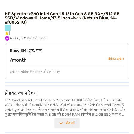
HP Spectre x360 Intel Core i5 12th Gen 8 GB RAM/512 GB
SSD/Windows 11 Home/13.5 inch लैपटॉप (Noturn Blue, 14-
ef0052TU)
+ Easy EMI पर खरीदा गया
Easy EMI शुरू, मात्र
कीमत देखें >
/month
स्टोर पर अधिक EMI प्लान और लाभ पाएं
प्रोडक्ट का परिचय
HP Spectre x360 Intel Core i5 12th Gen उन लोगों के लिए डिज़ाइन किया गया एक
प्रीमियम लैपटॉप है जो परफॉर्मेंस और एलिगेंस दोनों की मांग करते हैं. 12th Gen Intel Core i5
प्रोसेसर द्वारा संचालित, यह लैपटॉप आपके सभी रोजमर्रा के कार्यों के लिए आसान मल्टीटास्किंग और
कुशल परफॉर्मेंस सुनिश्चित करता है. 8 GB की DDR4 RAM और तेज़ 512 GB SSD के साथ,
आपको अपनी फाइलों के लिए तेज़ बूट-अप और पर्याप्त स्टोरेज का अनुभव मिलेगा. शानदार 13.5-
और पढ़ें
inch डिस्प्ले, 3000 x 2000 रिज़ोल्यूशन के साथ, क्रिस्प और वाइब्रेंट विजुअल प्रदान करती है, जो
इसे काम और मनोरंजन दोनों के लिए परफेक्ट बनाता है. 1.3 किलोग्राम से 1.8 किलोग्राम के बीच वजन
करने वाला HP Sectre x360 हल्का और पोर्टेबल है, जो प्रोफेशनल्स और छात्रों के लिए कभी भी