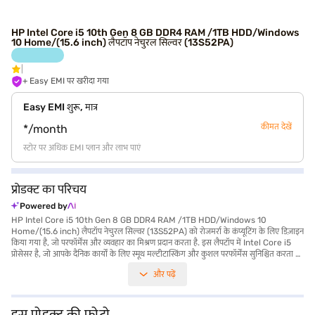
HP Intel Core i5 10th Gen 8 GB DDR4 RAM /1TB HDD/Windows
10 Home/(15.6 inch) लैपटॉप नेचुरल सिल्वर (13S52PA)
+ Easy EMI पर खरीदा गया
Easy EMI शुरू, मात्र
कीमत देखें
*/month
स्टोर पर अधिक EMI प्लान और लाभ पाएं
प्रोडक्ट का परिचय
Powered by
HP Intel Core i5 10th Gen 8 GB DDR4 RAM /1TB HDD/Windows 10
Home/(15.6 inch) लैपटॉप नेचुरल सिल्वर (13S52PA) को रोजमर्रा के कंप्यूटिंग के लिए डिज़ाइन
किया गया है, जो परफॉर्मेंस और व्यवहार का मिश्रण प्रदान करता है. इस लैपटॉप में Intel Core i5
प्रोसेसर है, जो आपके दैनिक कार्यों के लिए स्मूथ मल्टीटास्किंग और कुशल परफॉर्मेंस सुनिश्चित करता है.
8 GB की DDR4 RAM के साथ, आप कई एप्लीकेशन आसानी से चला सकते हैं और मध्यम वर्कलोड
और पढ़ें
को हैंडल कर सकते हैं. 1TB HDD आपकी फाइलों, डॉक्यूमेंट और मीडिया के लिए पर्याप्त स्टोरेज स्पेस
प्रदान करता है. 15.6-inch स्क्रीन एक आरामदायक देखने का अनुभव प्रदान करती है, चाहे आप
डॉक्यूमेंट पर काम कर रहे हों या वीडियो स्ट्रीमिंग कर रहे हों. 1.2 किलोग्राम या उससे कम वजन वाला
यह लैपटॉप पोर्टेबल और साथ में ले जाना आसान है, जिससे यह कभी भी छात्रों और प्रोफेशनल के लिए
इस प्रोडक्ट की फोटो