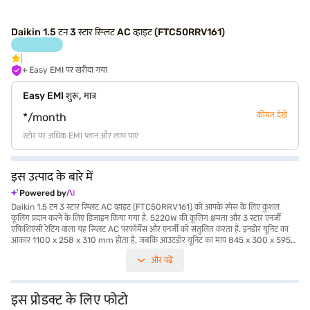
Daikin 1.5 टन 3 स्टार स्प्लिट AC व्हाइट (FTC50RRV161)
+ Easy EMI पर खरीदा गया
Easy EMI शुरू, मात्र
कीमत देखें
*/month
स्टोर पर अधिक EMI प्लान और लाभ पाएं
इस उत्पाद के बारे में
Powered by
Daikin 1.5 टन 3 स्टार स्प्लिट AC व्हाइट (FTC50RRV161) को आपके स्पेस के लिए कुशल
कूलिंग प्रदान करने के लिए डिज़ाइन किया गया है. 5220W की कूलिंग क्षमता और 3 स्टार एनर्जी
एफिशिएंसी रेटिंग वाला यह स्प्लिट AC परफॉर्मेंस और एनर्जी को संतुलित करता है. इनडोर यूनिट का
आकार 1100 x 258 x 310 mm होता है, जबकि आउटडोर यूनिट का माप 845 x 300 x 595
mm होता है, जो इसे विभिन्न रूम साइज़ के लिए उपयुक्त बनाता है. लेकिन डस्ट फिल्टर उपलब्ध नहीं है,
और पढ़ें
लेकिन AC प्रोडक्ट पर 1-वर्ष की मैन्युफैक्चरर वारंटी और कंप्रेसर पर 5 वर्ष की वारंटी के साथ आता है,
जो लंबे समय तक भरोसेमंद रहता है. यह AC उन लोगों के लिए आदर्श है जो परफॉर्मेंस और लागत-
प्रभावशीलता के बीच संतुलन चाहते हैं. इसकी बिजली की खपत 1605 W है. अपनी खरीदारी करने के
लिए बजाज फाइनेंस के विकल्प देखें या पार्टनर स्टोर पर जाएं और आसान EMI का लाभ उठाएं.
इस प्रोडक्ट के लिए फोटो