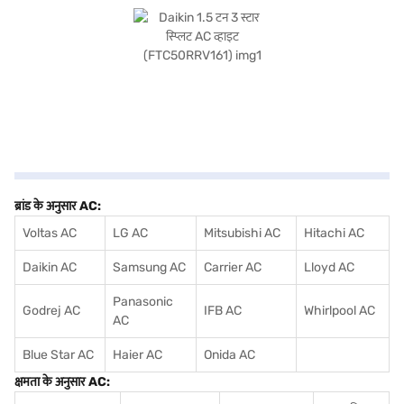
ब्रांड के अनुसार AC:
Voltas AC
LG AC
Mitsubishi AC
Hitachi AC
Daikin AC
Samsung AC
Carrier AC
Lloyd AC
Panasonic
Godrej AC
IFB AC
Whirlpool AC
AC
Blue Star AC
Haier AC
Onida AC
क्षमता के अनुसार AC: