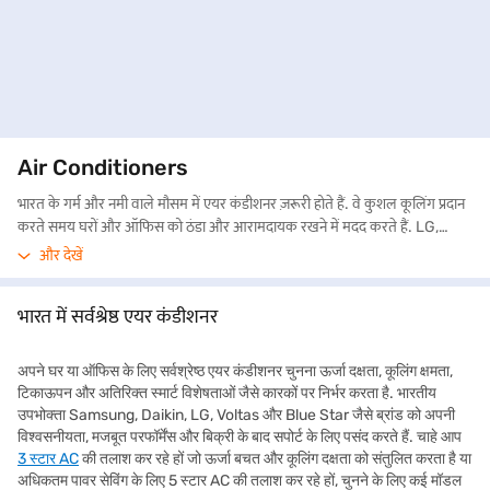
Air Conditioners
भारत के गर्म और नमी वाले मौसम में एयर कंडीशनर ज़रूरी होते हैं. वे कुशल कूलिंग प्रदान
करते समय घरों और ऑफिस को ठंडा और आरामदायक रखने में मदद करते हैं. LG,
Daikin, Voltas, Blue Star, Samsung, Hitachi और Panasonic जैसे
और देखें
लोकप्रिय ब्रांड विभिन्न प्रकार के AC प्रदान करते हैं, जैसे
स्प्लिट AC
, विंडो AC और इन्वर्टर
AC. LG और Daikin अपने ऊर्जा-कुशल इन्वर्टर AC के लिए जाने जाते हैं जो बिजली
भारत में सर्वश्रेष्ठ एयर कंडीशनर
बचाने में मदद करते हैं. बजट-फ्रेंडली लेकिन पावरफुल कूलिंग विकल्पों की तलाश करने
वाले लोगों के लिए Voltas और Blue Star बेहतरीन हैं. Samsung और Hitachi AI
फीचर्स के साथ स्मार्ट एयर कंडीशनर प्रदान करते हैं, जिससे मोबाइल ऐप या वॉयस असिस्टेंट
अपने घर या ऑफिस के लिए सर्वश्रेष्ठ एयर कंडीशनर चुनना ऊर्जा दक्षता, कूलिंग क्षमता,
के माध्यम से इन्हें नियंत्रित करना अधिक सुविधाजनक और आसान हो जाता है. बजाज मॉल
टिकाऊपन और अतिरिक्त स्मार्ट विशेषताओं जैसे कारकों पर निर्भर करता है. भारतीय
वेबसाइट से ऐसे प्रोडक्ट के विवरण और कीमतों के बारे में जानें या भारत के 4,000+
उपभोक्ता Samsung, Daikin, LG, Voltas और Blue Star जैसे ब्रांड को अपनी
शहरों में 1.5 लाख+ पार्टनर स्टोर में से किसी एक पर जाएं.
अपनी लोन योग्यता चेक करें
विश्वसनीयता, मजबूत परफॉर्मेंस और बिक्री के बाद सपोर्ट के लिए पसंद करते हैं. चाहे आप
और बजाज फाइनेंस EMI नेटवर्क पर आसान EMI पर खरीदारी करें, जो चुनिंदा प्रोडक्ट पर
3 स्टार AC
की तलाश कर रहे हों जो ऊर्जा बचत और कूलिंग दक्षता को संतुलित करता है या
ज़ीरो डाउन पेमेंट और फ्री होम डिलीवरी जैसे लाभ प्रदान करता है. लोन पर अपना पसंदीदा
अधिकतम पावर सेविंग के लिए 5 स्टार AC की तलाश कर रहे हों, चुनने के लिए कई मॉडल